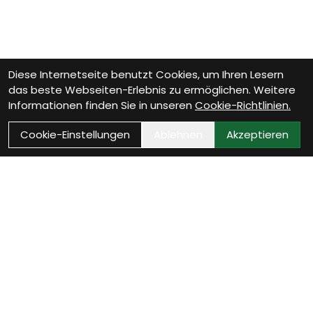
Diese Internetseite benutzt Cookies, um Ihren Lesern
das beste Webseiten-Erlebnis zu ermöglichen. Weitere
Informationen finden Sie in unseren
Cookie-Richtlinien.
Cookie-Einstellungen
Ablehnen
Akzeptieren
Wie können wir Dir
helfen?