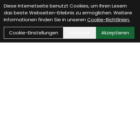
Diese Internetseite benutzt Cookies, um Ihren Lesern
das beste Webseiten-Erlebnis zu ermöglichen. Weitere
Informationen finden Sie in unseren
Cookie-Richtlinien.
Cookie-Einstellungen
Ablehnen
Akzeptieren
Wie können wir Dir
helfen?
Beratungs/Service Termin